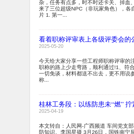
杂，任务有点多，时不时还卡关、掉血、
来了三位超级NPC（非玩家角色），各
片 1. 第一...
看着职称评审表上各级评委会的
2025-05-20
今天给大家分享一些工程师职称评审的
职称的路上少走弯路，顺利通过!1、符
一切免谈，材料都送不出去，更不用说
称...
桂林工务段：以练防患未“燃” 拧
2025-04-19
本文转自：人民网-广西频道 车间党支
防知识。李国星摄 3月26日，国铁南